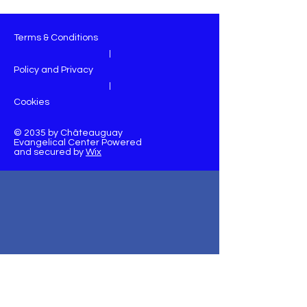
Terms & Conditions
|
Policy and Privacy
|
Cookies
© 2035 by Châteauguay
Evangelical Center Powered
and secured by
Wix