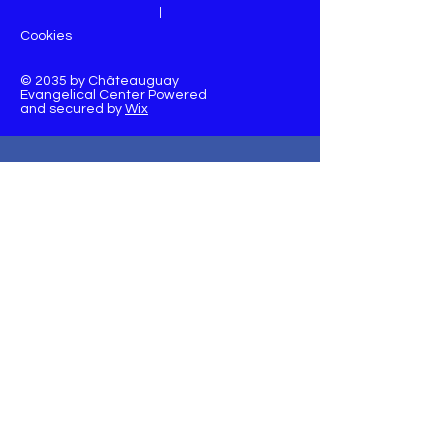
|
Cookies
© 2035 by Châteauguay
Evangelical Center Powered
and secured by
Wix