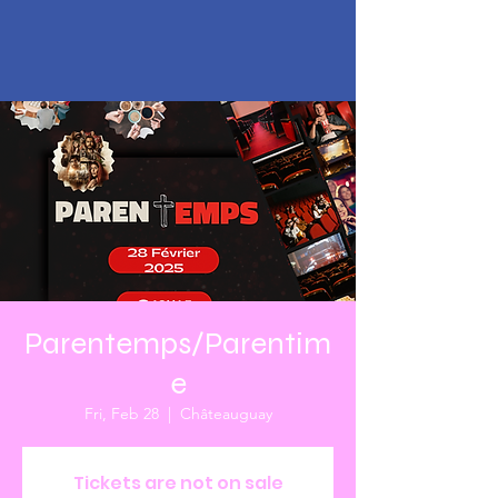
Parentemps/Parentim
e
Fri, Feb 28
  |  
Châteauguay
Tickets are not on sale