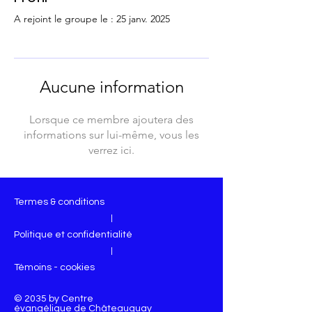
A rejoint le groupe le : 25 janv. 2025
Aucune information
Lorsque ce membre ajoutera des
informations sur lui-même, vous les
verrez ici.
Termes & conditions
|
Politique et confidentialité
|
Témoins - cookies
© 2035 by Centre
évangélique de Châteauguay