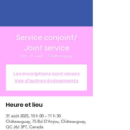
Service conjoint/
Joint service
dim. 31 août
  |  
Châteauguay
Les inscriptions sont closes
Voir d'autres événements
Heure et lieu
31 août 2025, 10 h 00 – 11 h 30
Châteauguay, 75 Bd D'Anjou, Châteauguay,
QC J6J 3P7, Canada