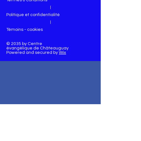
Termes & conditions
|
Politique et confidentialité
|
Témoins - cookies
© 2035 by Centre
évangélique de Châteauguay
Powered and secured by
Wix