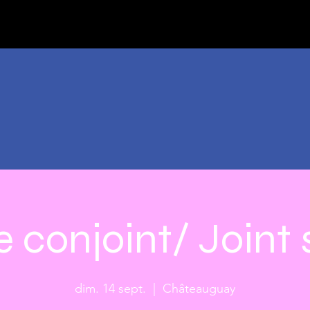
e conjoint/ Joint 
dim. 14 sept.
  |  
Châteauguay