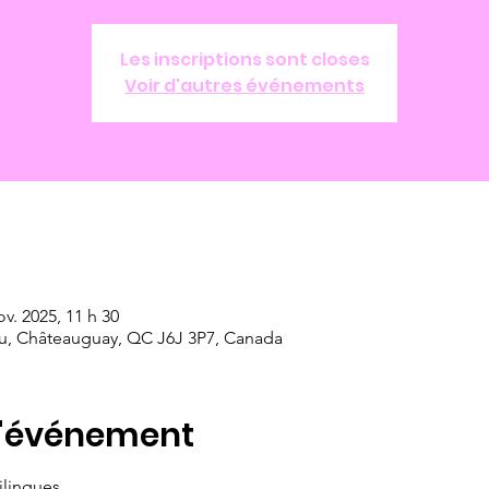
Les inscriptions sont closes
Voir d'autres événements
ov. 2025, 11 h 30
u, Châteauguay, QC J6J 3P7, Canada
l'événement
ilingues 