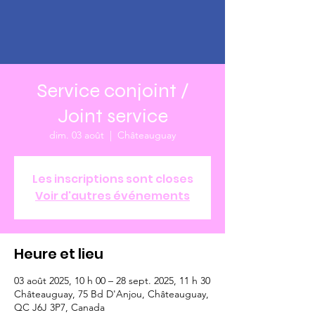
Service conjoint /
Joint service
dim. 03 août
  |  
Châteauguay
Les inscriptions sont closes
Voir d'autres événements
Heure et lieu
03 août 2025, 10 h 00 – 28 sept. 2025, 11 h 30
Châteauguay, 75 Bd D'Anjou, Châteauguay,
QC J6J 3P7, Canada