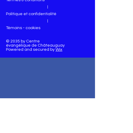
Termes & conditions
|
Politique et confidentialité
|
Témoins - cookies
© 2035 by Centre
évangélique de Châteauguay
Powered and secured by
Wix