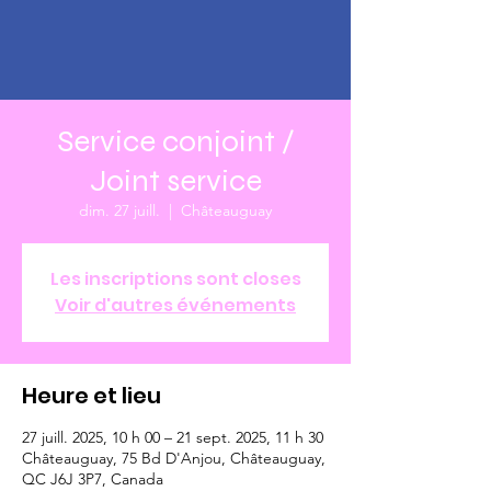
Service conjoint /
Joint service
dim. 27 juill.
  |  
Châteauguay
Les inscriptions sont closes
Voir d'autres événements
Heure et lieu
27 juill. 2025, 10 h 00 – 21 sept. 2025, 11 h 30
Châteauguay, 75 Bd D'Anjou, Châteauguay,
QC J6J 3P7, Canada