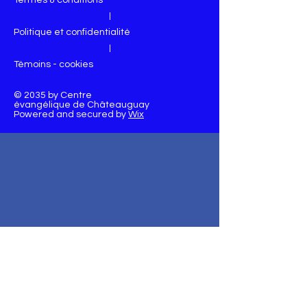
Termes & conditions
|
Politique et confidentialité
|
Témoins - cookies
© 2035 by Centre
évangélique de Châteauguay
Powered and secured by
Wix