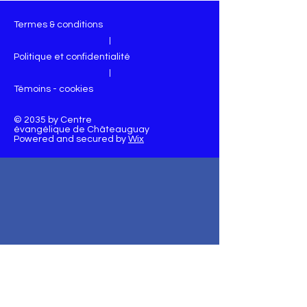
Termes & conditions
|
Politique et confidentialité
|
Témoins - cookies
© 2035 by Centre
évangélique de Châteauguay
Powered and secured by
Wix