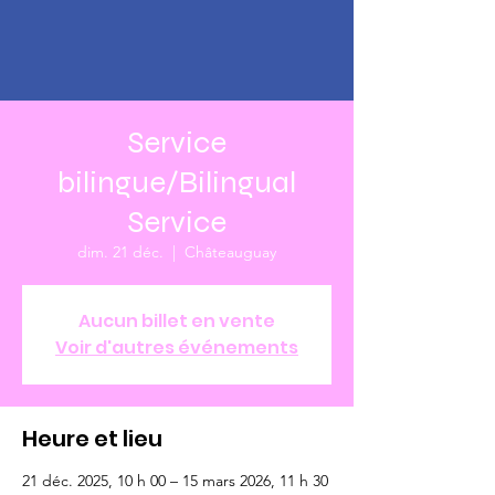
Service
bilingue/Bilingual
Service
dim. 21 déc.
  |  
Châteauguay
Aucun billet en vente
Voir d'autres événements
Heure et lieu
21 déc. 2025, 10 h 00 – 15 mars 2026, 11 h 30