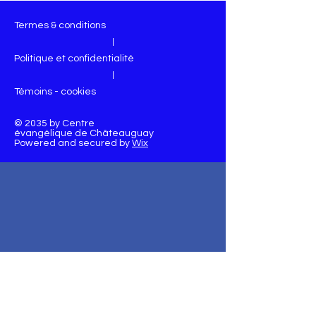
Termes & conditions
|
Politique et confidentialité
|
Témoins - cookies
© 2035 by Centre
évangélique de Châteauguay
Powered and secured by
Wix