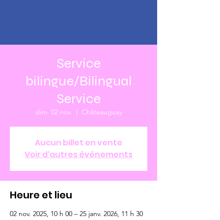
Service
bilingue/Bilingual
Service
dim. 02 nov.
  |  
Châteauguay
Aucun billet en vente
Voir d'autres événements
Heure et lieu
02 nov. 2025, 10 h 00 – 25 janv. 2026, 11 h 30